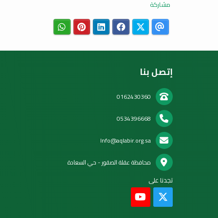
مشاركة
إتصل بنا
0162430360
0534396668
Info@aqlabir.org.sa
محافظة عقلة الصقور - حي السعادة
تجدنا على