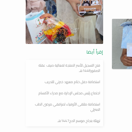
إقرأ أيضا
فتح التسجيل للأسر المنتجة لفعالية صيف عقلة
الصقور1448هـ
استضافة حفل ختام معهد خبرتي للتدريب
اجتماع رئيس مجلس الإدارة مع مدراء الأقسام
استضافة ملتقى الأوفياء لمرافقي مرضى الطب
المنزلي
تهنئة بنجاح موسم الحج1447هـ