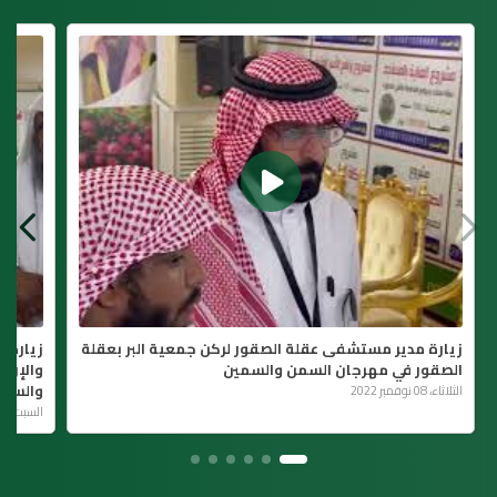
زيارة مدير مستشفى عقلة الصقور لركن جمعية البر بعقلة
زيارة 
الصقور في مهرجان السمن والسمين
والإرش
والسمي
الثلاثاء، 08 نوفمبر 2022
السبت، 05 نوفمبر 2022