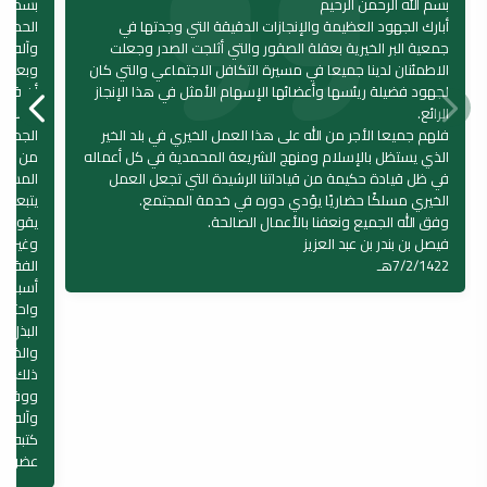
بسم الله الرحمن الرحيم
بسم الل
أبارك الجهود العظيمة والإنجازات الدقيقة التي وجدتها في
الحمد 
جمعية البر الخيرية بعقلة الصقور والتي أثلجت الصدر وجعلت
وآله و
الاطمئنان لدينا جميعا في مسيرة التكافل الاجتماعي والتي كان
لجهود فضيلة ريئسها وأعضائها الإسهام الأمثل في هذا الإنجاز
أن قمت 
الرائع.
وتشرفت 
فلهم جميعا الأجر من الله على هذا العمل الخيري في بلد الخير
الجمعي
الذي يستظل بالإسلام ومنهج الشريعة المحمدية في كل أعماله
من الجه
في ظل قيادة حكيمة من قياداتنا الرشيدة التي تجعل العمل
المساك
الخيري مسلكًا حضاريًا يؤدي دوره في خدمة المجتمع.
يتبعها 
وفق الله الجميع ونعفنا بالأعمال الصالحة.
يقومون
فيصل بن بندر بن عبد العزيز
وغير ذل
7/2/1422هـ
الفقراء
أسباب 
واحتساب
البذل ا
والضعفا
ذلك وفق
ووقف م
وآله و
كتبه عب
عضو الإ